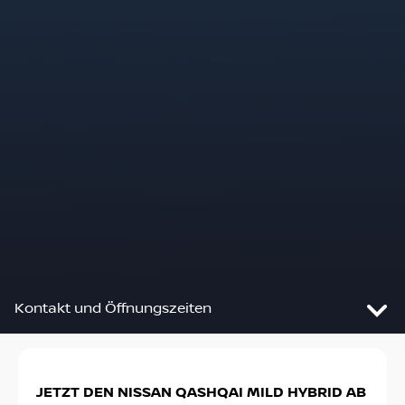
Kontakt und Öffnungszeiten
Slide 1 von 2: JETZT DEN NISSAN QASHQAI MILD HY
JETZT DEN NISSAN QASHQAI MILD HYBRID AB
DE
Autohaus Junghans & Kunz GmbH