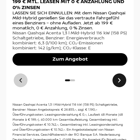
199 € MTL. LEASEN MIT 0 € ANZAHLUNG UND
VO
/ Zwickau
0% ZINSEN
Ste
fin
LASSEN SIE SICH EINNULLEN: Mit dem Nissan Qashqai
Galileistr. 5
€ m
Mild-Hybrid genießen Sie das vertraute Fahrgefühl
08056
Zwickau
sta
eines Benziners – ohne Aufladen. Jetzt ab 199 €
Nis
monatlich, 0 € Anzahlung, 0 % Zinsen.
PS)
Nissan Qashqai Acenta 1,3 l Mild-Hybrid 116 kW (158 PS)
Anfahrt
14,
Schaltgetriebe, Benziner: Energieverbrauch
(g/
kombiniert: 6,3 (l/100 km); CO₂-Emissionen
kombiniert: 142 (g/km); CO₂-Klasse: E
Zum Angebot
Kontakt
Tel:
0375/2755520
Kontakt
Nissan Qashqai Acenta 1,3 l Mild-Hybrid 116 kW (158 PS) Schaltgetriebe,
Benziner: Nissan Angebotspreis: € 26.855,–, zzgl. € 1.190,–
Öffnungszeiten
Überführungskosten. Leasingsonderzahlung € 0,–, Laufzeit 48 Monate (48
Monate à € 199,–), 40.000 km Gesamtlaufleistung, Gesamtbetrag inkl.
Verkauf
:
Überführungskosten € 10.742,–, Gesamtbetrag inkl. Leasingsonderzahlung
und Überführungskosten € 10.742,–. Ein Angebotsbeispiel von Nissan
Heute: 08:00 - 18:30
Financial Services, Geschäftsbereich der RCI Banque S.A. Niederlassung
Deutschland, Jagenbergstraße 1, 41468 Neuss. Ein Angebot für Privatkunden.