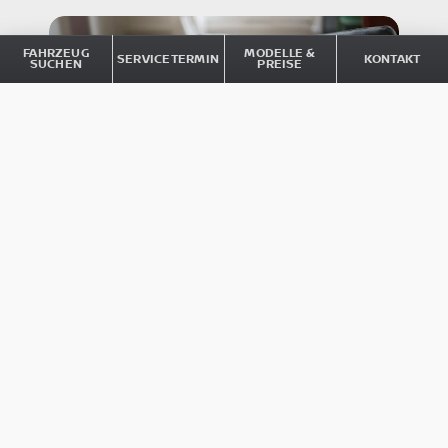
FAHRZEUG
MODELLE &
SERVICETERMIN
KONTAKT
SUCHEN
PREISE
ONLINE SERVICE BUCHUNG
Transparent, übersichtlich, aus
Überzeugung digital: Mit dem Nissan
Online Service vereinbaren Sie Ihren
Wunschtermin jederzeit und überall –
einfach, bequem und in nur wenigen
Klicks. Wir sorgen für eine reibungslose
Abwicklung.