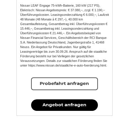
Nissan LEAF Engage 75-kWh-Batterie, 160 kW (217 PS),
Elektrisch: Nissan Angebotspreis: € 37.080,–, zzgl. € 1.190,–
Überführungskosten. Leasingsonderzahlung € 6.000,–, Laufzeit
48 Monate (48 Monate à € 297,–), 40.000 km
Gesamtlaufleistung, Gesamtbetrag inkl. Überführungskosten €
15.446,–, Gesamtbetrag inkl. Leasingsonderzahlung und
Überführungskosten € 21.446,–. Ein Angebotsbeispiel von
Nissan Financial Services, Geschäftsbereich der RCI Banque
S.A. Niederlassung Deutschland, Jagenbergstraße 1, 41468
Neuss. Ein Angebot für Privatkunden. Nur gültig für
Leasingverträge bis zum 30.09.26. Anspruch auf die staatliche
Förderung besteht nur bei Vorliegen der gesetzlichen
Voraussetzungen. Details zur staatlichen Förderung finden Sie
unter https://www.nissan.de/staatliche-e-auto-foerderung.html.
Probefahrt anfragen
Angebot anfragen