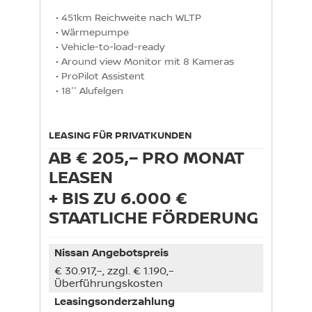
• 451km Reichweite nach WLTP

• Wärmepumpe

• Vehicle-to-load-ready

• Around view Monitor mit 8 Kameras

• ProPilot Assistent

• 18'' Alufelgen
LEASING FÜR PRIVATKUNDEN
AB € 205,– PRO MONAT
LEASEN
+ BIS ZU 6.000 €
STAATLICHE FÖRDERUNG
Nissan Angebotspreis
€ 30.917,–, zzgl. € 1.190,–
Überführungskosten
Leasingsonderzahlung