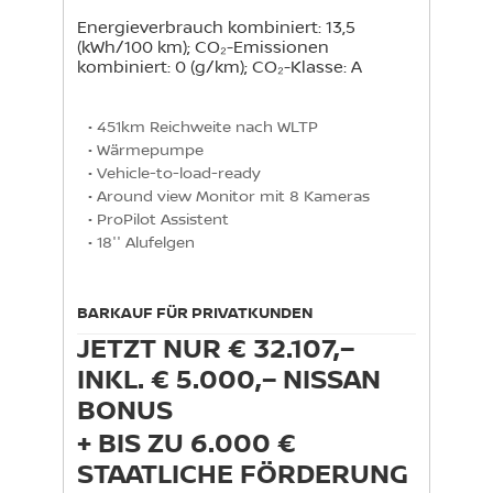
Energieverbrauch kombiniert: 13,5
(kWh/100 km); CO₂-Emissionen
kombiniert: 0 (g/km); CO₂-Klasse: A
• 451km Reichweite nach WLTP

• Wärmepumpe

• Vehicle-to-load-ready

• Around view Monitor mit 8 Kameras

• ProPilot Assistent

• 18'' Alufelgen
BARKAUF FÜR PRIVATKUNDEN
JETZT NUR € 32.107,–
INKL. € 5.000,– NISSAN
BONUS
+ BIS ZU 6.000 €
STAATLICHE FÖRDERUNG