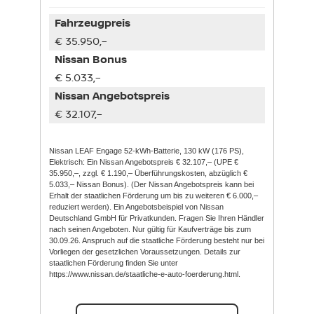
Fahrzeugpreis
€ 35.950,–
Nissan Bonus
€ 5.033,–
Nissan Angebotspreis
€ 32.107,–
Nissan LEAF Engage 52-kWh-Batterie, 130 kW (176 PS),
Elektrisch: Ein Nissan Angebotspreis € 32.107,– (UPE €
35.950,–, zzgl. € 1.190,– Überführungskosten, abzüglich €
5.033,– Nissan Bonus). (Der Nissan Angebotspreis kann bei
Erhalt der staatlichen Förderung um bis zu weiteren € 6.000,–
reduziert werden). Ein Angebotsbeispiel von Nissan
Deutschland GmbH für Privatkunden. Fragen Sie Ihren Händler
nach seinen Angeboten. Nur gültig für Kaufverträge bis zum
30.09.26. Anspruch auf die staatliche Förderung besteht nur bei
Vorliegen der gesetzlichen Voraussetzungen. Details zur
staatlichen Förderung finden Sie unter
https://www.nissan.de/staatliche-e-auto-foerderung.html.